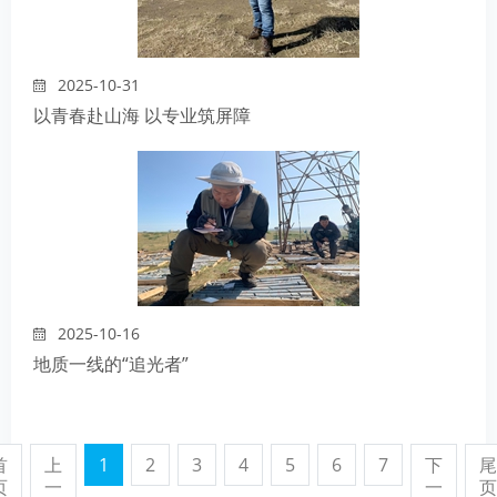
2025-10-31
以青春赴山海 以专业筑屏障
2025-10-16
地质一线的“追光者”
首
上
1
2
3
4
5
6
7
下
尾
页
一
一
页