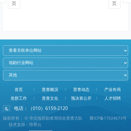
页
页
首页
普查概况
普查动态
产业布局
党群工作
普查文化
预决算公开
人才招聘
电话：（010）6159-2120
E-mail：pcddzhenggongbu@126.com
版权所有： © 华北地质勘查局综合普查大队
冀ICP备17024673号
技术支持：快帮云
地址：北京东燕郊华冠大街5号