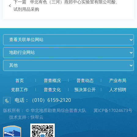
下一篇
华北有色（三河）燕郊中心实验室有限公司酸、
试剂用品采购
首页
普查概况
普查动态
产业布局
党群工作
普查文化
预决算公开
人才招聘
电话：（010）6159-2120
E-mail：pcddzhenggongbu@126.com
版权所有： © 华北地质勘查局综合普查大队
冀ICP备17024673号
技术支持：快帮云
地址：北京东燕郊华冠大街5号