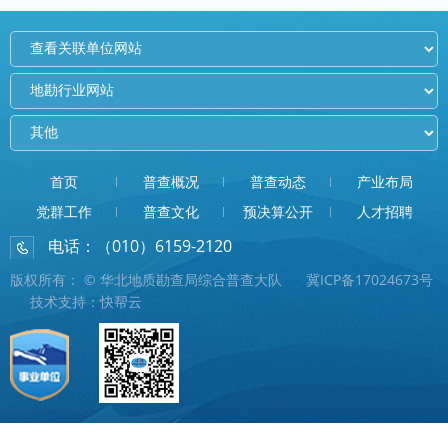
首页
普查概况
普查动态
产业布局
党群工作
普查文化
预决算公开
人才招聘
电话：（010）6159-2120
E-mail：pcddzhenggongbu@126.com
版权所有： © 华北地质勘查局综合普查大队
冀ICP备17024673号
技术支持：快帮云
地址：北京东燕郊华冠大街5号